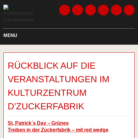
MENU
RÜCKBLICK AUF DIE
VERANSTALTUNGEN IM
KULTURZENTRUM
D’ZUCKERFABRIK
St. Patrick´s Day – Grünes
Treiben in der Zuckerfabrik – mit red wedge