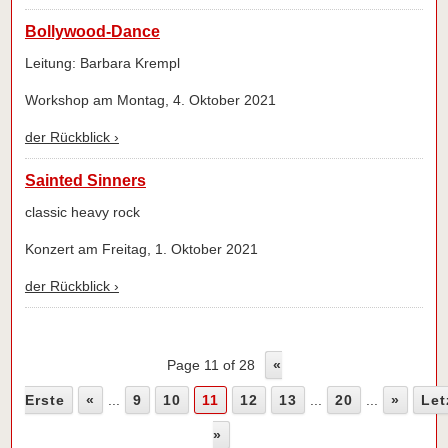
Bollywood-Dance
Leitung: Barbara Krempl
Workshop am Montag, 4. Oktober 2021
der Rückblick ›
Sainted Sinners
classic heavy rock
Konzert am Freitag, 1. Oktober 2021
der Rückblick ›
Page 11 of 28
«
Erste
«
...
9
10
11
12
13
...
20
...
»
Let
»