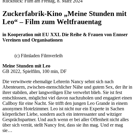
Rückblick: Film am Freitag, 8. März 2024
Zuckerfabrik-Kino „Meine Stunden mit
Leo“ – Film zum Weltfrauentag
in Kooperation mit EU XXL Die Reihe & Frauen von Ennser
Vereinen und Organisationen
(c) Filmladen Filmverleih
Meine Stunden mit Leo
GB 2022, Spielfilm, 100 min, DF
Die verwitwete ehemalige Lehrerin Nancy sehnt sich nach
Abenteuern, zwischen-menschlicher Nähe und gutem Sex, der ihr in
ihrer stabilen, aber langweiligen Ehe verwehrt blieb. Sie ist fest
entschlossen, möglichst viel davon nachzuholen und engagiert einen
Callboy für eine Nacht. Sie trifft den jungen Leo Grande in einem
anonymen Hotelzimmer. Leo ist nicht nur ein Experte in Sachen
körperlicher Liebe, sondern auch ein interessanter und witziger
Gesprächspartner. Und auch wenn er bei aller Offenheit nicht alles
über sich verrät, stellt Nancy fest, dass sie ihn mag. Und er mag
sie…