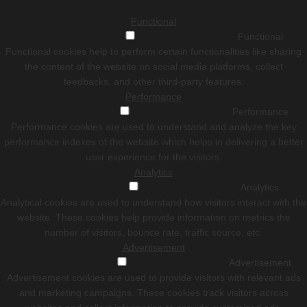
Functional
Functional
Functional cookies help to perform certain functionalities like sharing
the content of the website on social media platforms, collect
feedbacks, and other third-party features.
Performance
Performance
Performance cookies are used to understand and analyze the key
performance indexes of the website which helps in delivering a better
user experience for the visitors.
Analytics
Analytics
Analytical cookies are used to understand how visitors interact with the
website. These cookies help provide information on metrics the
number of visitors, bounce rate, traffic source, etc.
Advertisement
Advertisement
Advertisement cookies are used to provide visitors with relevant ads
and marketing campaigns. These cookies track visitors across