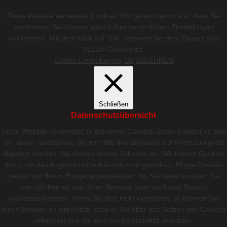
Diese Website verwendet Cookies. Wir gehen davon aus, dass Sie
zustimmen, Sie können jedoch Ihre persönlichen Einstellungen
vornehmen. Mit dem Klick auf "OK" stimmen Sie dem Einsatz von
ALLEN Cookies zu.
Cookie Einstellungen
OK
ABLEHNEN
Schließen
Datenschutzübersicht
Diese Website verwendet so genannte Cookies. Dabei handelt es sich
um kleine Textdateien, die mit Hilfe des Browsers auf Ihrem Endgerät
abgelegt werden. Sie richten keinen Schaden an. Wir nutzen Cookies
dazu, um das Angebot nutzerfreundlich zu gestalten. Einige Cookies
bleiben auf Ihrem Endgerät gespeichert, bis Sie diese löschen. Sie
ermöglichen es uns, Ihren Browser beim nächsten Besuch
wiederzuerkennen. Wenn Sie dies nicht wünschen, so können Sie
Ihren Browser so einrichten, dass er Sie über das Setzen von Cookies
informiert und Sie dies nur im Einzelfall erlauben.