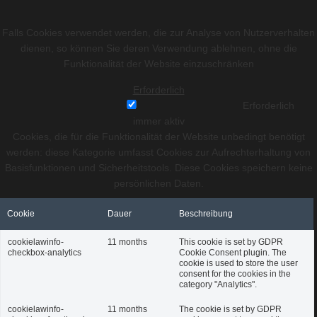
Falls Cookies verwendet werden, die zur Analyse von Nutzerverhalten
dienen, so können Sie deren Verwendung ablehnen, ohne die
Funktionalität der Website einzuschränken
Erforderlich
Erforderlich
immer aktiv
Cookies, die für die Funktionalität der Website unbedingt benötigt
werden: diese Kategorie umfasst Cookies zur Aufrechterhaltung von
Basisfunktionen und Sicherheitstools. Diese Cookies speichern keine
persönlichen Daten.
Cookie
Dauer
Beschreibung
cookielawinfo-
11 months
This cookie is set by GDPR
checkbox-analytics
Cookie Consent plugin. The
cookie is used to store the user
consent for the cookies in the
category "Analytics".
cookielawinfo-
11 months
The cookie is set by GDPR