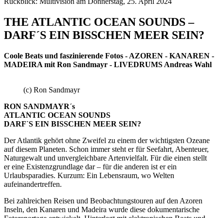
Rückblick: Multivision am Donnerstag, 25. April 2024
THE ATLANTIC OCEAN SOUNDS –
DARF´S EIN BISSCHEN MEER SEIN?
Coole Beats und faszinierende Fotos - AZOREN - KANAREN -
MADEIRA mit Ron Sandmayr - LIVEDRUMS Andreas Wahl
(c) Ron Sandmayr
RON SANDMAYR´s
ATLANTIC OCEAN SOUNDS
DARF`S EIN BISSCHEN MEER SEIN?
Der Atlantik gehört ohne Zweifel zu einem der wichtigsten Ozeane
auf diesem Planeten. Schon immer steht er für Seefahrt, Abenteuer,
Naturgewalt und unvergleichbare Artenvielfalt. Für die einen stellt
er eine Existenzgrundlage dar – für die anderen ist er ein
Urlaubsparadies. Kurzum: Ein Lebensraum, wo Welten
aufeinandertreffen.
Bei zahlreichen Reisen und Beobachtungs­touren auf den Azoren
Inseln, den Kanaren und Madeira wurde diese dokumentarische