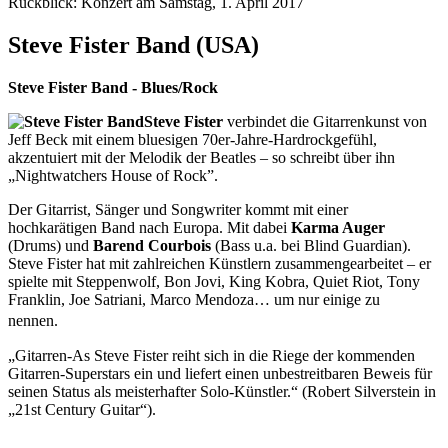
Rückblick: Konzert am Samstag, 1. April 2017
Steve Fister Band (USA)
Steve Fister Band - Blues/Rock
Steve Fister
verbindet die Gitarrenkunst von
Jeff Beck mit einem bluesigen 70er-Jahre-Hardrockgefühl,
akzentuiert mit der Melodik der Beatles – so schreibt über ihn
„Nightwatchers House of Rock”.
Der Gitarrist, Sänger und Songwriter kommt mit einer
hochkarätigen Band nach Europa. Mit dabei
Karma Auger
(Drums) und
Barend Courbois
(Bass u.a. bei Blind Guardian).
Steve Fister hat mit zahlreichen Künstlern zusammengearbeitet – er
spielte mit Steppenwolf, Bon Jovi, King Kobra, Quiet Riot, Tony
Franklin, Joe Satriani, Marco Mendoza… um nur einige zu
nennen.
„Gitarren-As Steve Fister reiht sich in die Riege der kommenden
Gitarren-Superstars ein und liefert einen unbestreitbaren Beweis für
seinen Status als meisterhafter Solo-Künstler.“ (Robert Silverstein in
„21st Century Guitar“).