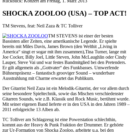
Rückblick: Konzert am Freitag, 1. März 2013
SHOCKA ZOOLOO (USA) – TOP ACT!
TM Stevens, feat: Neil Zaza & TC Tolliver
TM STEVENS ist einer der besten
Bassisten aller Zeiten, eine amerikanische Legende. Er spielte
bereits mit Miles Davis, James Brown (den Welthit „Living in
America“ singt er sogar mit ihm zusammen),Tina Turner, lange mit
Joe Cocker, Billy Joel, Little Steven, John McLaughlin oder Cindy
Lauper, Steve Vai und war festes Bandmitglied bei den Pretenders.
Er gilt allgemein als „Gottvater“ des Funkbasses. Umwerfende
Bühnenpräsenz – fantastisch grooviger Sound – wunderbare
Ausstrahlung mit Charme erwartet das Publikum.
Der Gitarrist Neil Zaza ist ein Melodik-Gitarrist, der vor allem durch
seine besondere Spieltechnik, sowie das Mischen verschiedenster
Gitarren Sounds, wie z.B. Klassik und Rock Music, berühmt wurde.
Mit seiner eigenen Band lieferte er in den USA in den Jahren 1989 –
2011 erfolgreiche 13 Alben ab.
TC Tolliver am Schlagzeug ist eine Powerstation schlechthin,
kommt aus der Heavy & Punk Fraktion der Drummer. Er gehörte
zur Ur-Formation von Shocka Zooloo, arbeitete u.a. bei den