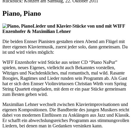
Rückblick: Konzert am Samstag, 22. Oktober 2011
Piano, Piano
Lieder und Klavier-Stücke von und mit WIFF
Enzenhofer & Maximilian Lehner
Die beiden Ennser Pianisten gestalten einen Abend am Flügel mit
ihrer eigenen Klaviermusik, zuerst jeder solo, dann gemeinsam. Da
ist und wird vieles möglich:
WIFF Enzenhofer wird Stücke aus seiner CD “Piano NaPur”
spielen, neues Eigenes, vielleicht auch Bekanntes vorstellen,
Witziges und Nachdenkliches, mal romantisch, mal wild. Rasante
Boogies, Ragtimes und Lieder runden sein Programm ab. Als Gast
hat er sich den Ennser Violinvirtuosen Christian Wirth vom Spring
String Quartett eingeladen, mit dem er ein paar Stücke gemeinsam
zum Besten geben wird.
Maximilian Lehner wechselt zwischen Klavierimprovisationen und
eigenen Kompositionen. Die Bandbreite des jungen Musikers reicht
dabei von modernen Einflüssen zu Anklängen aus Jazz und Klassik.
Er schafft ein abwechslungsreiches Programm aus stimmungsvollen
Liedern, bei denen man in Gedanken versinken kann.