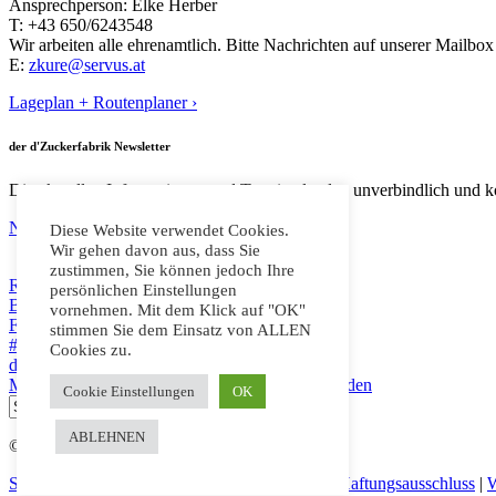
Ansprechperson: Elke Herber
T: +43 650/6243548
Wir arbeiten alle ehrenamtlich. Bitte Nachrichten auf unserer Mailbox 
E:
zkure@servus.at
Lageplan + Routenplaner ›
der d'Zuckerfabrik Newsletter
Die aktuellen Informationen und Termine landen unverbindlich und ko
Newsletter abonnieren ›
Diese Website verwendet Cookies.
Wir gehen davon aus, dass Sie
zustimmen, Sie können jedoch Ihre
RSS-Feed abonnieren
persönlichen Einstellungen
Besuche d'Zuckerfabrik auf Facebook
vornehmen. Mit dem Klick auf "OK"
Folge d'Zuckerfabrik auf Twitter
stimmen Sie dem Einsatz von ALLEN
#zuckerfabrikenns auf Instragam
Cookies zu.
der d'Zuckerfabrik Newsletter
Mitglied des Kulturzentrums d'Zuckerfabrik werden
Cookie Einstellungen
OK
ABLEHNEN
© 2026 d'Zuckerfabrik, alle Rechte vorbehalten
Startseite
|
Impressum
|
Datenschutzerklärung
|
Haftungsausschluss
|
W