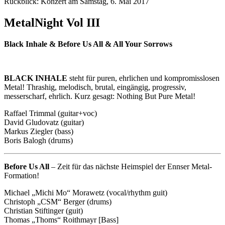
Rückblick: Konzert am Samstag, 6. Mai 2017
MetalNight Vol III
Black Inhale & Before Us All & All Your Sorrows
BLACK INHALE
steht für puren, ehrlichen und kompromisslosen
Metal! Thrashig, melodisch, brutal, eingängig, progressiv,
messerscharf, ehrlich. Kurz gesagt: Nothing But Pure Metal!
Raffael Trimmal (guitar+voc)
David Gludovatz (guitar)
Markus Ziegler (bass)
Boris Balogh (drums)
Before Us All
– Zeit für das nächste Heimspiel der Ennser Metal-
Formation!
Michael „Michi Mo“ Morawetz (vocal/rhythm guit)
Christoph „CSM“ Berger (drums)
Christian Stiftinger (guit)
Thomas „Thoms“ Roithmayr [Bass]