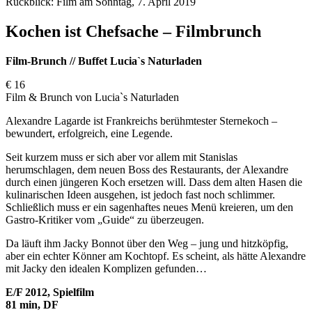
Rückblick: Film am Sonntag, 7. April 2019
Kochen ist Chefsache – Filmbrunch
Film-Brunch // Buffet Lucia`s Naturladen
€ 16
Film & Brunch von Lucia`s Naturladen
Alexandre Lagarde ist Frankreichs berühmtester Sternekoch –
bewundert, erfolgreich, eine Legende.
Seit kurzem muss er sich aber vor allem mit Stanislas
herumschlagen, dem neuen Boss des Restaurants, der Alexandre
durch einen jüngeren Koch ersetzen will. Dass dem alten Hasen die
kulinarischen Ideen ausgehen, ist jedoch fast noch schlimmer.
Schließlich muss er ein sagenhaftes neues Menü kreieren, um den
Gastro-Kritiker vom „Guide“ zu überzeugen.
Da läuft ihm Jacky Bonnot über den Weg – jung und hitzköpfig,
aber ein echter Könner am Kochtopf. Es scheint, als hätte Alexandre
mit Jacky den idealen Komplizen gefunden…
E/F 2012, Spielfilm
81 min, DF