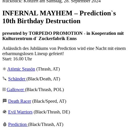
Rückblick: Konzert am Samstag, 28. September 2024
INFERNAL MAYHEM – Prediction`s
10th Birthday Destruction
presented by TORPEDO PROMOTION - in Kooperation mit
Kulturzentrum d´ Zuckerfabrik Enns
Anlässlich des Jubiläums von Prediction wird eine Nacht mit einem
erbarmungslosen Lineup gefeiert!
Start: 16.00 Uhr
⚛️
Atömic Seasön
(Thrash, AT)
🔪
Schänder
(Black/Death, AT)
⛓️
Gallower
(Black/Thrash, POL)
🏁
Death Racer
(Black/Speed, AT)
🪖
Evil Warriors
(Black/Thrash, DE)
🩸
Prediction
(Black/Thrash, AT)