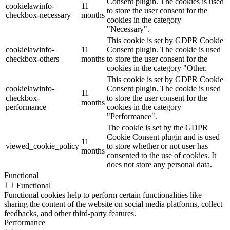
Consent plugin. The cookies is used
cookielawinfo-
11
to store the user consent for the
checkbox-necessary
months
cookies in the category
"Necessary".
This cookie is set by GDPR Cookie
cookielawinfo-
11
Consent plugin. The cookie is used
checkbox-others
months
to store the user consent for the
cookies in the category "Other.
This cookie is set by GDPR Cookie
cookielawinfo-
Consent plugin. The cookie is used
11
checkbox-
to store the user consent for the
months
performance
cookies in the category
"Performance".
The cookie is set by the GDPR
Cookie Consent plugin and is used
11
viewed_cookie_policy
to store whether or not user has
months
consented to the use of cookies. It
does not store any personal data.
Functional
Functional
Functional cookies help to perform certain functionalities like
sharing the content of the website on social media platforms, collect
feedbacks, and other third-party features.
Performance