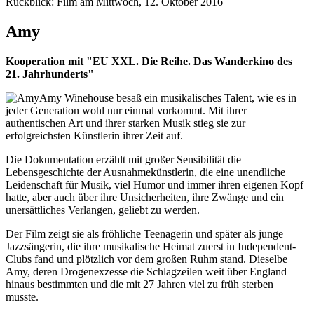
Rückblick: Film am Mittwoch, 12. Oktober 2016
Amy
Kooperation mit "EU XXL. Die Reihe. Das Wanderkino des
21. Jahrhunderts"
Amy Winehouse besaß ein musikalisches Talent, wie es in
jeder Generation wohl nur einmal vorkommt. Mit ihrer
authentischen Art und ihrer starken Musik stieg sie zur
erfolgreichsten Künstlerin ihrer Zeit auf.
Die Dokumentation erzählt mit großer Sensibilität die
Lebensgeschichte der Ausnahmekünstlerin, die eine unendliche
Leidenschaft für Musik, viel Humor und immer ihren eigenen Kopf
hatte, aber auch über ihre Unsicherheiten, ihre Zwänge und ein
unersättliches Verlangen, geliebt zu werden.
Der Film zeigt sie als fröhliche Teenagerin und später als junge
Jazzsängerin, die ihre musikalische Heimat zuerst in Independent-
Clubs fand und plötzlich vor dem großen Ruhm stand. Dieselbe
Amy, deren Drogenexzesse die Schlagzeilen weit über England
hinaus bestimmten und die mit 27 Jahren viel zu früh sterben
musste.