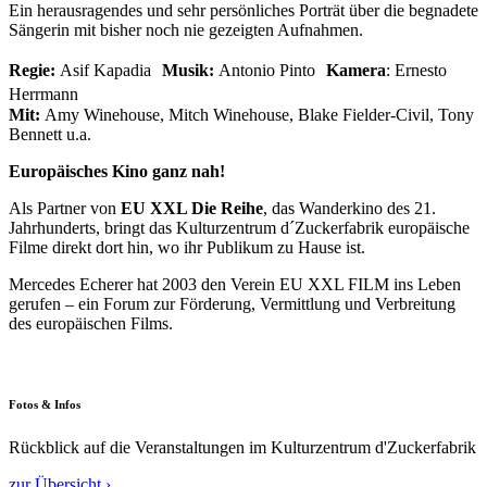
Ein herausragendes und sehr persönliches Porträt über die begnadete
Sängerin mit bisher noch nie gezeigten Aufnahmen.
Regie:
Asif Kapadia
Musik:
Antonio Pinto
Kamera
: Ernesto
Herrmann
Mit:
Amy Winehouse, Mitch Winehouse, Blake Fielder-Civil, Tony
Bennett u.a.
Europäisches Kino ganz nah!
Als Partner von
EU XXL Die Reihe
, das Wanderkino des 21.
Jahrhunderts, bringt das Kulturzentrum d´Zuckerfabrik europäische
Filme direkt dort hin, wo ihr Publikum zu Hause ist.
Mercedes Echerer hat 2003 den Verein EU XXL FILM ins Leben
gerufen – ein Forum zur Förderung, Vermittlung und Verbreitung
des europäischen Films.
Fotos & Infos
Rückblick auf die Veranstaltungen im Kulturzentrum d'Zuckerfabrik
zur Übersicht ›